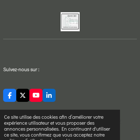
Suivez-nous sur :
F
X
Y
L
a
o
i
c
u
n
e
T
k
Ce site utilise des cookies afin d’améliorer votre
https://sites.google.com/view/ucj-aikido-cholet/accueil/
b
u
e
expérience utilisateur et vous proposer des
o
b
d
annonces personnalisées. En continuant d'utiliser
© 2022 - 2026 Sekure devis travaux
o
e
I
ce site, vous confirmez que vous acceptez notre
k
n