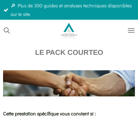
🔎 Plus de 300 guides et analyses techniques disponibles
Passer
sur le site
au
contenu
principal
LE PACK COURTEO
Cette prestation spécifique vous convient si :