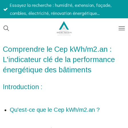
Essayez la recherche : humidité, extension, façade,
Passer
combles, électricité, rénovation énergétique…
au
contenu
principal
Comprendre le Cep kWh/m2.an :
L'indicateur clé de la performance
énergétique des bâtiments
Introduction :
Qu'est-ce que le Cep kWh/m2.an ?