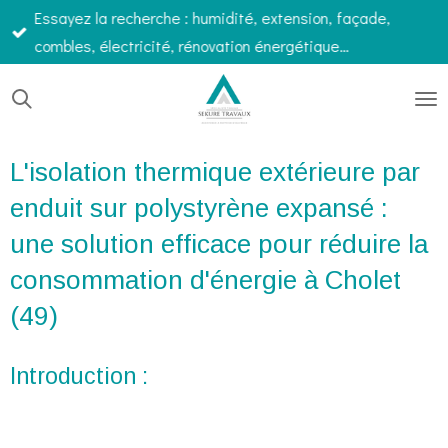
Essayez la recherche : humidité, extension, façade,
Passer
combles, électricité, rénovation énergétique…
au
contenu
principal
L'isolation thermique extérieure par
enduit sur polystyrène expansé :
une solution efficace pour réduire la
consommation d'énergie à Cholet
(49)
Introduction :