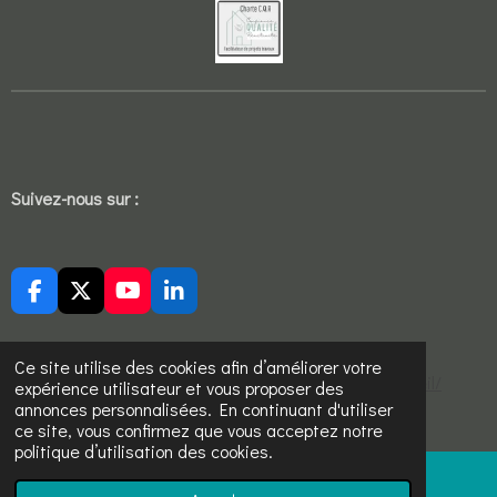
Suivez-nous sur :
F
X
Y
L
a
o
i
c
u
n
e
T
k
Ce site utilise des cookies afin d’améliorer votre
https://sites.google.com/view/ucj-aikido-cholet/accueil/
b
u
e
expérience utilisateur et vous proposer des
o
b
d
annonces personnalisées. En continuant d'utiliser
© 2022 - 2026 Sekure devis travaux
o
e
I
ce site, vous confirmez que vous acceptez notre
k
n
politique d’utilisation des cookies.