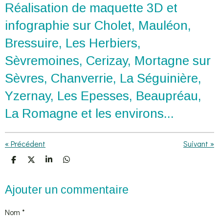
Réalisation de maquette 3D et
infographie sur Cholet, Mauléon,
Bressuire, Les Herbiers,
Sèvremoines, Cerizay, Mortagne sur
Sèvres, Chanverrie, La Séguinière,
Yzernay, Les Epesses, Beaupréau,
La Romagne et les environs...
«
Précédent
Suivant
»
P
P
P
P
a
a
a
a
r
r
r
r
t
t
t
t
Ajouter un commentaire
a
a
a
a
g
g
g
g
e
e
e
e
Nom *
r
r
r
r