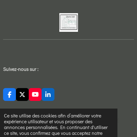
Suivez-nous sur :
F
X
Y
L
a
o
i
c
u
n
e
T
k
Ce site utilise des cookies afin d’améliorer votre
https://sites.google.com/view/ucj-aikido-cholet/accueil/
b
u
e
expérience utilisateur et vous proposer des
o
b
d
annonces personnalisées. En continuant d'utiliser
© 2022 - 2026 Sekure devis travaux
o
e
I
ce site, vous confirmez que vous acceptez notre