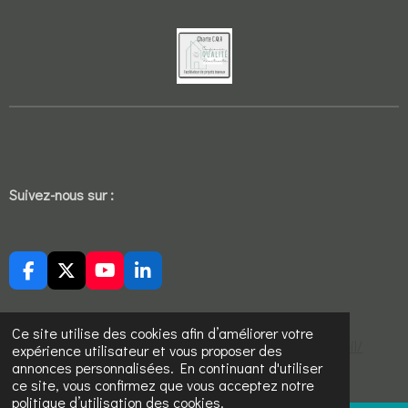
Suivez-nous sur :
F
X
Y
L
a
o
i
c
u
n
e
T
k
Ce site utilise des cookies afin d’améliorer votre
https://sites.google.com/view/ucj-aikido-cholet/accueil/
b
u
e
expérience utilisateur et vous proposer des
o
b
d
annonces personnalisées. En continuant d'utiliser
© 2022 - 2026 Sekure devis travaux
o
e
I
ce site, vous confirmez que vous acceptez notre
k
n
politique d’utilisation des cookies.