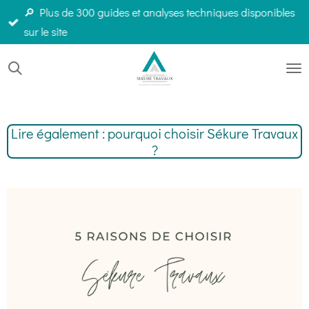
🔎 Plus de 300 guides et analyses techniques disponibles
Passer
sur le site
au
contenu
principal
Lire également : pourquoi choisir Sékure Travaux
?