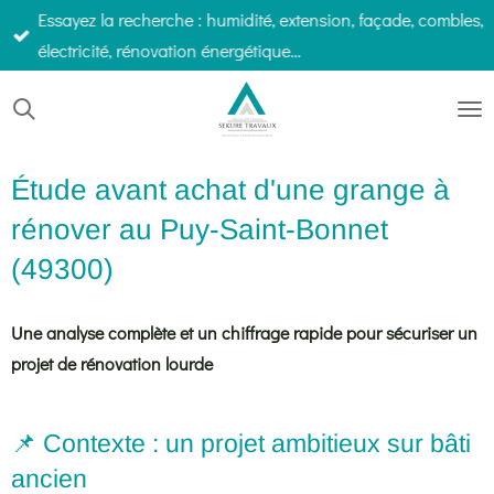
Essayez la recherche : humidité, extension, façade, combles,
Passer
électricité, rénovation énergétique…
au
contenu
principal
Étude avant achat d'une grange à
rénover au Puy-Saint-Bonnet
(49300)
Une analyse complète et un chiffrage rapide pour sécuriser un
projet de rénovation lourde
📌 Contexte : un projet ambitieux sur bâti
ancien