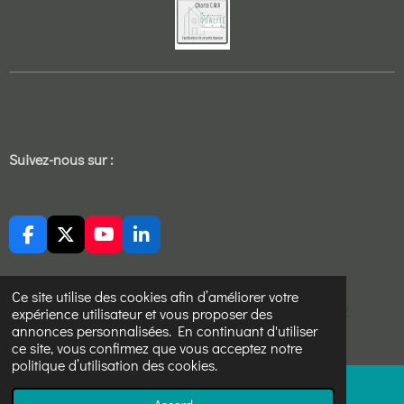
Suivez-nous sur :
F
X
Y
L
a
o
i
c
u
n
e
T
k
Ce site utilise des cookies afin d’améliorer votre
https://sites.google.com/view/ucj-aikido-cholet/accueil/
b
u
e
expérience utilisateur et vous proposer des
o
b
d
annonces personnalisées. En continuant d'utiliser
© 2022 - 2026 Sekure devis travaux
o
e
I
ce site, vous confirmez que vous acceptez notre
k
n
politique d’utilisation des cookies.