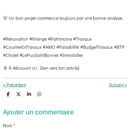
💡 Un bon projet commence toujours par une bonne analyse.
#Rénovation #Grange #Patrimoine #Travaux
#CourtierEnTravaux #AMO #Faisabilité #BudgetTravaux #BTP
#Cholet #LePuySaintBonnet #Immobilier
📎 À découvrir ici : [lien vers ton article]
«
Précédent
Suivant
»
P
P
P
P
a
a
a
a
r
r
r
r
t
t
t
t
Ajouter un commentaire
a
a
a
a
g
g
g
g
e
e
e
e
Nom *
r
r
r
r