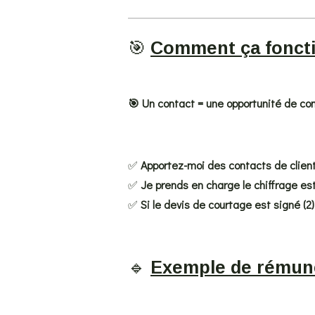
🎯
Comment ça fonct
🎯 Un contact = une opportunité de co
✅
Apportez-moi des contacts de clien
✅
Je prends en charge le chiffrage esti
✅
Si le devis de courtage est signé (2
🔹
Exemple de rémuné