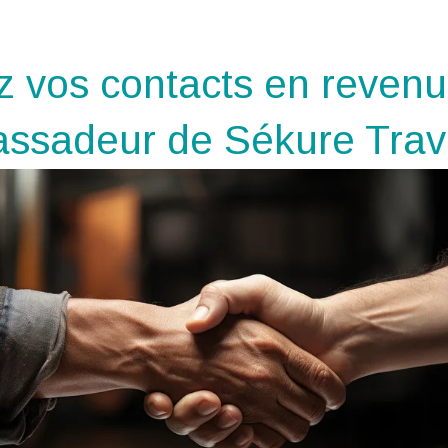
 vos contacts en revenu
ssadeur de Sékure Trav