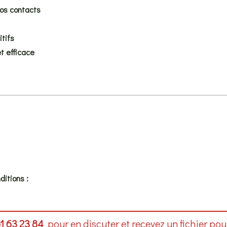
vos contacts
itifs
t efficace
ditions :
1 63 23 84
pour en discuter et recevez un fichier pour