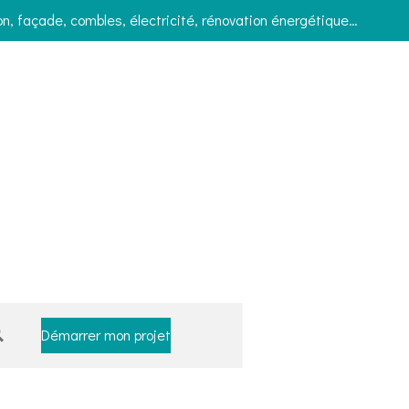
on, façade, combles, électricité, rénovation énergétique…
Démarrer mon projet