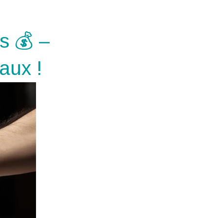
s 💰 –
aux !