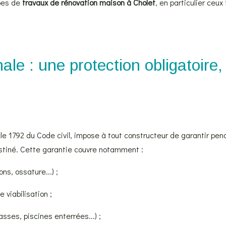
ypes de
travaux de rénovation maison à Cholet
, en particulier ceux 
ale : une protection obligatoire
cle 1792 du Code civil, impose à tout constructeur de garantir pend
estiné. Cette garantie couvre notamment :
ns, ossature...) ;
viabilisation ;
sses, piscines enterrées...) ;