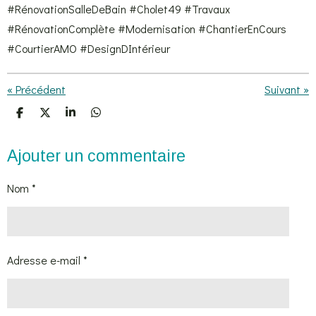
#RénovationSalleDeBain #Cholet49 #Travaux
#RénovationComplète #Modernisation #ChantierEnCours
#CourtierAMO #DesignDIntérieur
«
Précédent
Suivant
»
P
P
P
P
a
a
a
a
r
r
r
r
t
t
t
t
Ajouter un commentaire
a
a
a
a
g
g
g
g
e
e
e
e
Nom *
r
r
r
r
Adresse e-mail *