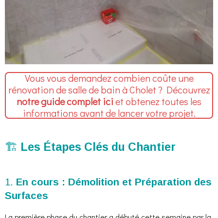
Vous vous demandez combien coûte une
rénovation de salle de bain à Cholet ? Découvrez
notre guide complet ici
et obtenez toutes les
informations avant de lancer votre projet.
🏗️
Les Étapes Clés du Chantier
1.
En cours :
Démolition et Préparation des
Surfaces
La première phase du chantier a débuté cette semaine par la