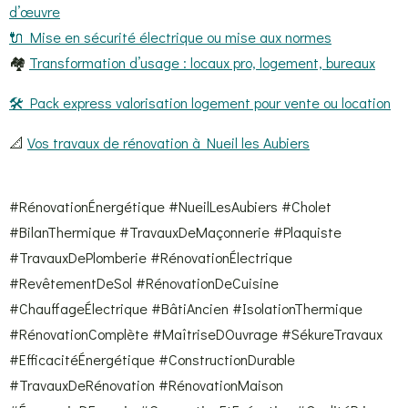
d’œuvre
🔌 Mise en sécurité électrique ou mise aux normes
🏘️
Transformation d’usage : locaux pro, logement, bureaux
🛠️ Pack express valorisation logement pour vente ou location
📐
Vos travaux de rénovation à Nueil les Aubiers
#RénovationÉnergétique #NueilLesAubiers #Cholet
#BilanThermique #TravauxDeMaçonnerie #Plaquiste
#TravauxDePlomberie #RénovationÉlectrique
#RevêtementDeSol #RénovationDeCuisine
#ChauffageÉlectrique #BâtiAncien #IsolationThermique
#RénovationComplète #MaîtriseDOuvrage #SékureTravaux
#EfficacitéÉnergétique #ConstructionDurable
#TravauxDeRénovation #RénovationMaison