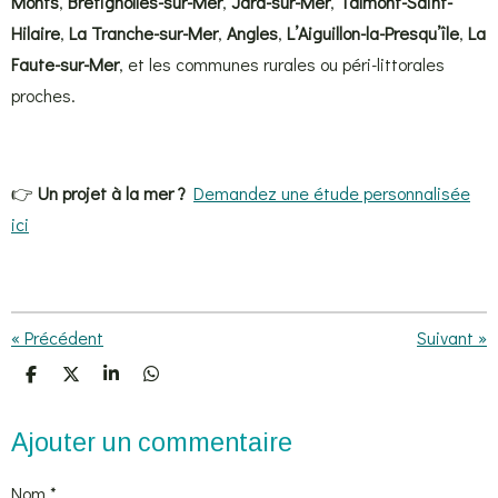
Monts
,
Brétignolles-sur-Mer
,
Jard-sur-Mer
,
Talmont-Saint-
Hilaire
,
La Tranche-sur-Mer
,
Angles
,
L’Aiguillon-la-Presqu’île
,
La
Faute-sur-Mer
, et les communes rurales ou péri-littorales
proches.
👉
Un projet à la mer ?
Demandez une étude personnalisée
ici
«
Précédent
Suivant
»
P
P
P
P
a
a
a
a
r
r
r
r
t
t
t
t
Ajouter un commentaire
a
a
a
a
g
g
g
g
e
e
e
e
Nom *