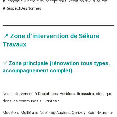
#ÉconomieDEnergie #ConceptionEtExécution #QualitéPrix
#RespectDesNormes
📍
Zone d’intervention de Sékure
Travaux
✅
Zone principale (rénovation tous types,
accompagnement complet)
Nous intervenons à
Cholet
,
Les Herbiers
,
Bressuire
, ainsi que
dans les communes suivantes :
Mauléon, Mallièvre, Nueil-les-Aubiers, Cerizay, Saint-Mars-la-