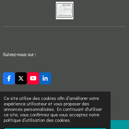
Suivez-nous sur :
F
X
Y
L
a
o
i
c
u
n
e
T
k
Ce site utilise des cookies afin d’améliorer votre
https://sites.google.com/view/ucj-aikido-cholet/accueil/
b
u
e
expérience utilisateur et vous proposer des
o
b
d
annonces personnalisées. En continuant d'utiliser
© 2022 - 2026 Sekure devis travaux
o
e
I
ce site, vous confirmez que vous acceptez notre
k
n
politique d’utilisation des cookies.