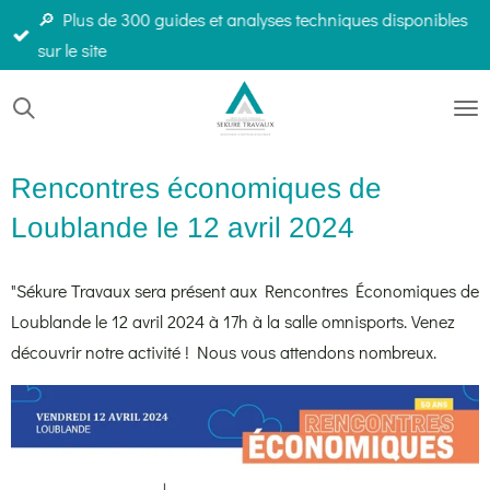
🔎 Plus de 300 guides et analyses techniques disponibles
Passer
sur le site
au
contenu
principal
Rencontres économiques de
Loublande le 12 avril 2024
"Sékure Travaux sera présent aux Rencontres Économiques de
Loublande le 12 avril 2024 à 17h à la salle omnisports. Venez
découvrir notre activité ! Nous vous attendons nombreux.