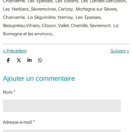
Chanverrie, Les Epesses, Les Essarts, Les Landes Genusson,
Les Herbiers, Sèvremoines, Cerizay, Mortagne sur Sèvres,
Chanverrie, La Séguinière, Yzernay, Les Epesses,
Beaupréau,Vihiers, Clisson, Vallet, Chemillé, Sevremont, La
Romagne et les environs...
«
Précédent
Suivant
»
P
P
P
P
a
a
a
a
r
r
r
r
t
t
t
t
Ajouter un commentaire
a
a
a
a
g
g
g
g
e
e
e
e
Nom *
r
r
r
r
Adresse e-mail *