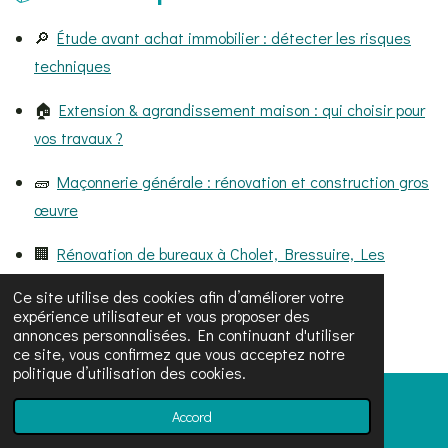
🔎
Étude avant achat immobilier : détecter les risques
techniques
🏠
Extension & agrandissement maison : qui choisir pour
vos travaux ?
🧱
Maçonnerie générale : rénovation et construction gros
œuvre
🏢
Rénovation de bureaux à Cholet, Bressuire, Les
Herbiers
Ce site utilise des cookies afin d’améliorer votre
expérience utilisateur et vous proposer des
🧑‍💼
Devis travaux rapide avec accompagnement
annonces personnalisées. En continuant d'utiliser
personnalisé
ce site, vous confirmez que vous acceptez notre
politique d’utilisation des cookies.
Accord
#BTP #Construction #ArtisanatDuBâtiment
E-mail
Téléphone
Carte