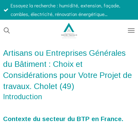
Essayez la recherche : humidité, extension, façade,
Passer
combles, électricité, rénovation énergétique…
au
contenu
principal
Artisans ou Entreprises Générales
du Bâtiment : Choix et
Considérations pour Votre Projet de
travaux. Cholet (49)
Introduction
Contexte du secteur du BTP en France.