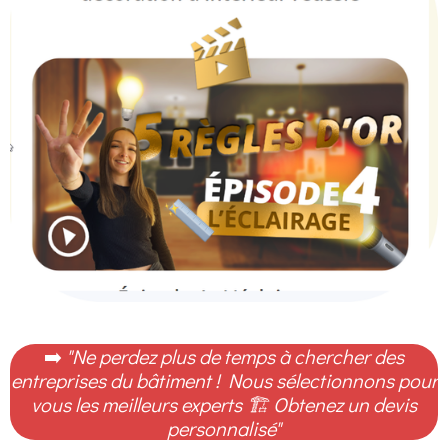
➡️
"Ne perdez plus de temps à chercher des
entreprises du bâtiment ! Nous sélectionnons pour
vous les meilleurs experts
🏗️
Obtenez un devis
personnalisé
"