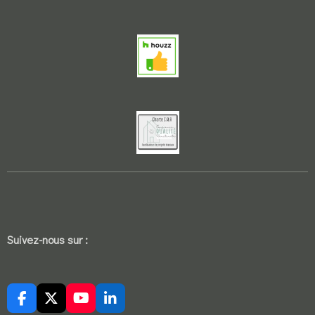
Suivez-nous sur :
F
X
Y
L