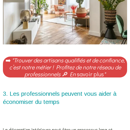
➡️
"Trouver des artisans qualifiés et de confiance,
c’est notre métier ! Profitez de notre réseau de
professionnels
🔎
En
savoir plus
"
3. Les professionnels peuvent vous aider à
économiser du temps
La décoration intérieure peut être un processus long et