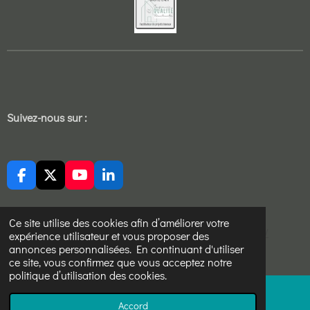
Suivez-nous sur :
F
X
Y
L
a
o
i
c
u
n
e
T
k
Ce site utilise des cookies afin d’améliorer votre
https://sites.google.com/view/ucj-aikido-cholet/accueil/
b
u
e
expérience utilisateur et vous proposer des
o
b
d
annonces personnalisées. En continuant d'utiliser
© 2022 - 2026 Sekure devis travaux
o
e
I
ce site, vous confirmez que vous acceptez notre
k
n
politique d’utilisation des cookies.
Accord
E-mail
Téléphone
Carte