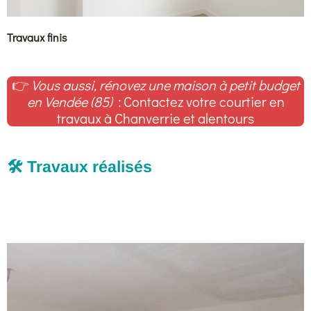
Travaux finis
👉
Vous aussi, rénovez une maison à petit budget
en Vendée (85)
: Contactez votre courtier en
travaux à Chanverrie et alentours
🛠️ Travaux réalisés