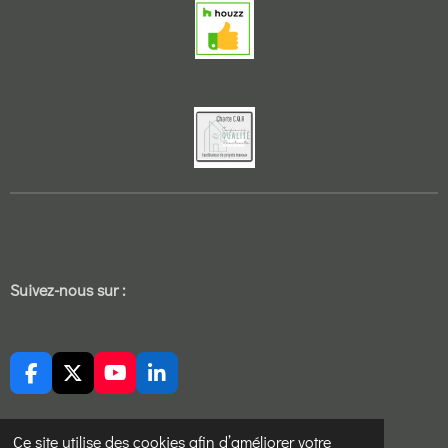
Suivez-nous sur :
F
X
Y
L
a
o
i
c
u
n
e
T
k
Ce site utilise des cookies afin d’améliorer votre