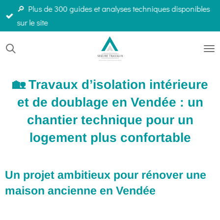
🔎 Plus de 300 guides et analyses techniques disponibles
Passer
sur le site
au
contenu
principal
🏡 Travaux d’isolation intérieure
et de doublage en Vendée : un
chantier technique pour un
logement plus confortable
Un projet ambitieux pour rénover une
maison ancienne en Vendée