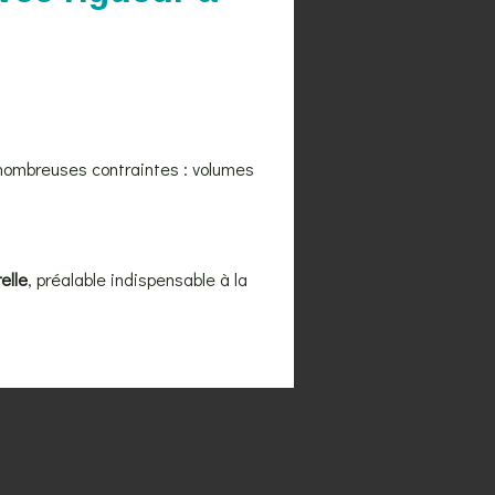
nombreuses contraintes : volumes
elle
, préalable indispensable à la