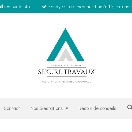
bles sur le site
Essayez la recherche : humidité, extensi
Contact
Nos prestations
Besoin de conseils