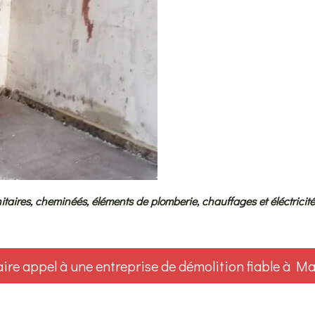
itaires, cheminéés, éléments de plomberie, chauffages et éléctricité.
ire appel à une entreprise de démolition fiable à M