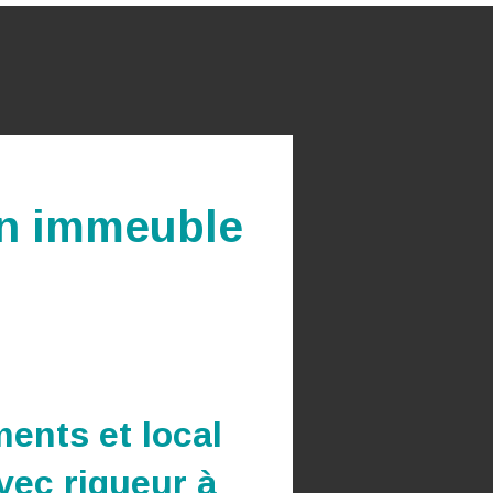
’un immeuble
ents et local
vec rigueur à