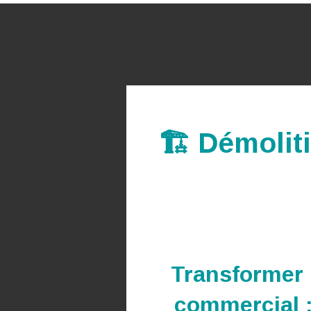
🏗️ Démolit
Transformer 
commercial :