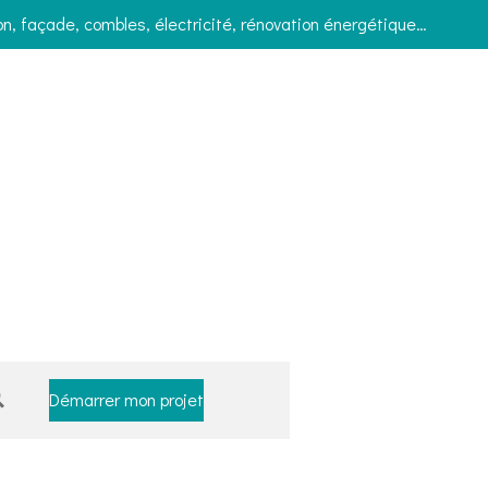
on, façade, combles, électricité, rénovation énergétique…
Démarrer mon projet