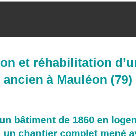
ion et réhabilitation d
ancien à Mauléon (79)
un bâtiment de 1860 en logem
 un chantier complet mené a