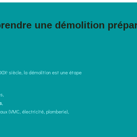
prendre une démolition prépar
Xᵉ siècle, la démolition est une étape
s,
s
,
aux (VMC, électricité, plomberie),