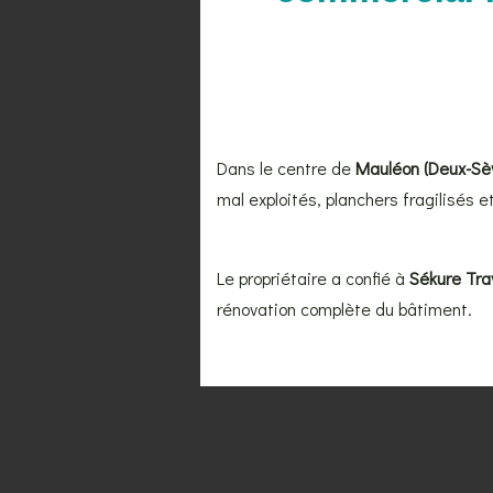
Dans le centre de
Mauléon (Deux-Sè
mal exploités, planchers fragilisés 
Le propriétaire a confié à
Sékure Tra
rénovation complète du bâtiment.