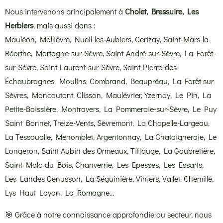
Nous intervenons principalement à
Cholet, Bressuire, Les
Herbiers
, mais aussi dans :
Mauléon, Mallièvre, Nueil-les-Aubiers, Cerizay, Saint-Mars-la-
Réorthe, Mortagne-sur-Sèvre, Saint-André-sur-Sèvre, La Forêt-
sur-Sèvre, Saint-Laurent-sur-Sèvre, Saint-Pierre-des-
Échaubrognes, Moulins, Combrand, Beaupréau, La Forêt sur
Sèvres, Moncoutant, Clisson, Maulévrier, Yzernay, Le Pin, La
Petite-Boissière, Montravers, La Pommeraie-sur-Sèvre, Le Puy
Saint Bonnet, Treize-Vents, Sèvremont, La Chapelle-Largeau,
La Tessoualle, Menomblet, Argentonnay, La Chataigneraie, Le
Longeron, Saint Aubin des Ormeaux, Tiffauge, La Gaubretière,
Saint Malo du Bois, Chanverrie, Les Epesses, Les Essarts,
Les Landes Genusson, La Séguinière, Vihiers, Vallet, Chemillé,
Lys Haut Layon, La Romagne…
🎯 Grâce à notre connaissance approfondie du secteur, nous