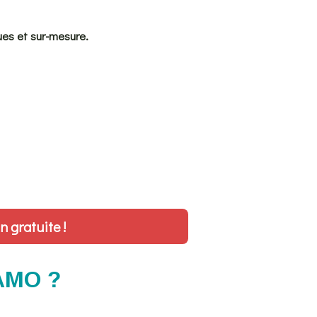
ues et sur-mesure.
 gratuite !
 AMO ?