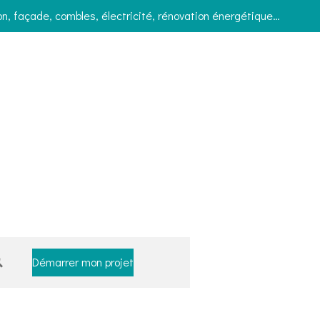
on, façade, combles, électricité, rénovation énergétique…
Démarrer mon projet