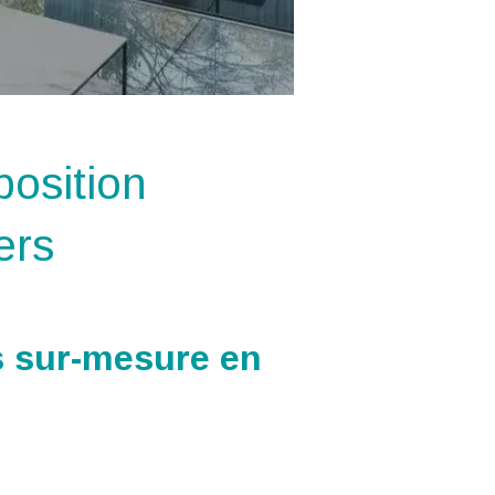
osition
ers
s sur-mesure en