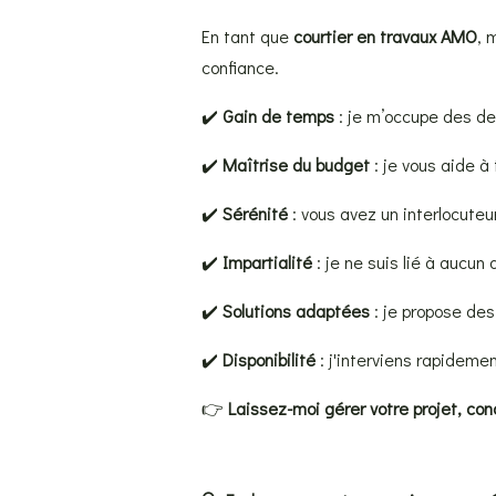
En tant que
courtier en travaux AMO
, 
confiance.
✔️
Gain de temps
: je m’occupe des dev
✔️
Maîtrise du budget
: je vous aide à 
✔️
Sérénité
: vous avez un interlocuteu
✔️
Impartialité
: je ne suis lié à aucun 
✔️
Solutions adaptées
: je propose des
✔️
Disponibilité
: j'interviens rapidemen
👉
Laissez-moi gérer votre projet, conc