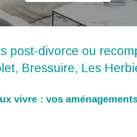
post-divorce ou recomp
olet, Bressuire, Les Herbi
eux vivre : vos aménagement